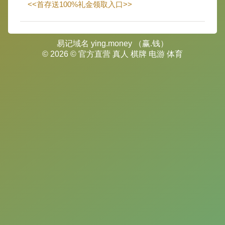
<<首存送100%礼金领取入口>>
易记域名 ying.money （赢.钱）
© 2026 © 官方直营 真人 棋牌 电游 体育