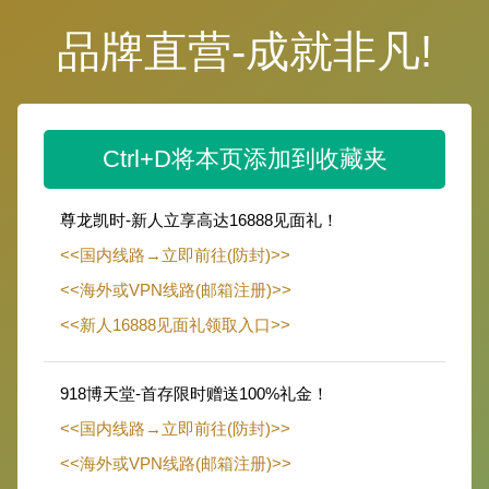
品牌直营-成就非凡!
Ctrl+D将本页添加到收藏夹
尊龙凯时-新人立享高达16888见面礼！
<<国内线路→立即前往(防封)>>
<<海外或VPN线路(邮箱注册)>>
<<新人16888见面礼领取入口>>
918博天堂-首存限时赠送100%礼金！
<<国内线路→立即前往(防封)>>
<<海外或VPN线路(邮箱注册)>>